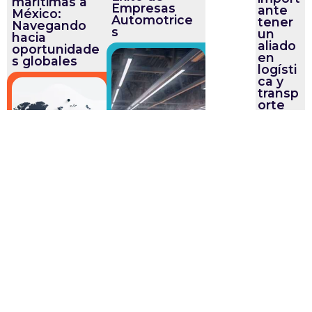
marítimas a
Empresas
ante
México:
Automotrice
tener
Navegando
s
un
hacia
aliado
oportunidade
en
s globales
logísti
ca y
transp
orte
intern
aciona
l en
2024?