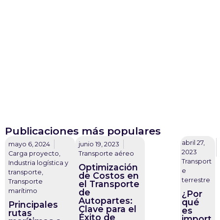
Publicaciones más populares
abril 27,
mayo 6, 2024
junio 19, 2023
2023
Carga proyecto
,
Transporte aéreo
Transport
Industria logística y
Optimización
e
transporte
,
de Costos en
terrestre
Transporte
el Transporte
marítimo
de
¿Por
Autopartes:
qué
Principales
Clave para el
es
rutas
Éxito de
import