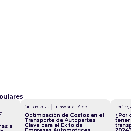
pulares
junio 19, 2023
Transporte aéreo
abril 27,
 y
Optimización de Costos en el
¿Por 
Transporte de Autopartes:
tener 
Clave para el Éxito de
trans
mas a
Empresas Automotrices
2024