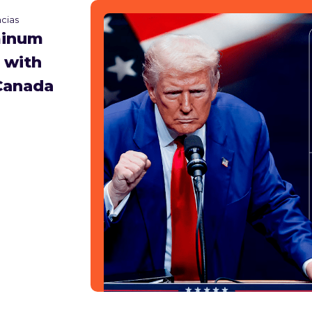
cias
minum
 with
Canada