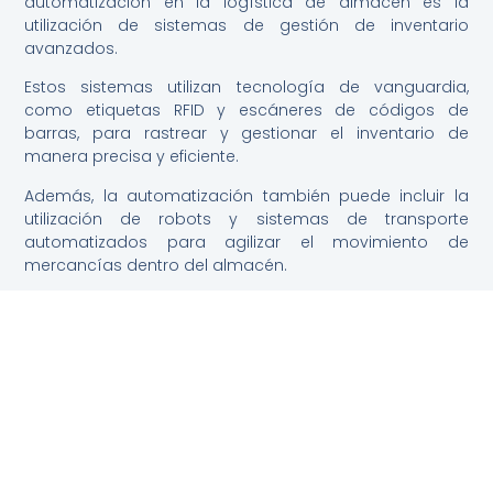
automatización en la logística de almacén es la
utilización de sistemas de gestión de inventario
avanzados.
Estos sistemas utilizan tecnología de vanguardia,
como etiquetas RFID y escáneres de códigos de
barras, para rastrear y gestionar el inventario de
manera precisa y eficiente.
Además, la automatización también puede incluir la
utilización de robots y sistemas de transporte
automatizados para agilizar el movimiento de
mercancías dentro del almacén.
Estas tecnologías pueden ayudar a reducir los errores
humanos y acelerar los procesos de almacenamiento
y recuperación de productos.
Un almacenaje
adecuado de
mercancías