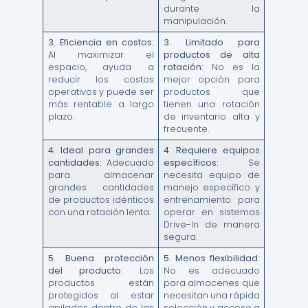
durante la
manipulación.
3.
Eficiencia en costos:
3.
Limitado para
Al maximizar el
productos de alta
espacio, ayuda a
rotación:
No es la
reducir los costos
mejor opción para
operativos y puede ser
productos que
más rentable a largo
tienen una rotación
plazo.
de inventario alta y
frecuente.
4.
Ideal para grandes
4.
Requiere equipos
cantidades:
Adecuado
específicos:
Se
para almacenar
necesita equipo de
grandes cantidades
manejo específico y
de productos idénticos
entrenamiento para
con una rotación lenta.
operar en sistemas
Drive-In de manera
segura.
5.
Buena protección
5.
Menos flexibilidad:
del producto:
Los
No es adecuado
productos están
para almacenes que
protegidos al estar
necesitan una rápida
apilados dentro de las
selección y acceso a