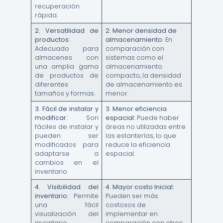
recuperación
rápida.
2.
Versatilidad de
2.
Menor densidad de
productos:
almacenamiento:
En
Adecuado para
comparación con
almacenes con
sistemas como el
una amplia gama
almacenamiento
de productos de
compacto, la densidad
diferentes
de almacenamiento es
tamaños y formas.
menor.
3.
Fácil de instalar y
3.
Menor eficiencia
modificar:
Son
espacial:
Puede haber
fáciles de instalar y
áreas no utilizadas entre
pueden ser
las estanterías, lo que
modificados para
reduce la eficiencia
adaptarse a
espacial.
cambios en el
inventario.
4.
Visibilidad del
4. Mayor costo Inicial:
inventario:
Permite
Pueden ser más
una fácil
costosos de
visualización del
implementar en
inventario,
comparación con otros