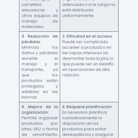
carretillas
adecuada o si la carga no
elevadoras y
está distribuida
otros equipos de
uniformemente.
manejo de
materiales.
3.
Reducción de
3.
Dificultad en el acceso:
pérdidas:
Puede ser complicado
Minimiza los
acceder a productos en
daños y pérdidas
las capas inferiores sin
durante el
desmontar toda la pila, lo
manejo y el
que puede ser un desafío
transporte, ya
en operaciones de alta
que los
rotación.
productos están
protegidos y
estables en las
tarimas.
4.
Mejora de la
4.
Requiere planificación:
organización:
Es necesario planificar
Permite organizar
cuidadosamente la
productos por
disposición de los
lotes, SKU o fecha
productos para evitar
de vencimiento,
desequilibrios y asegurar