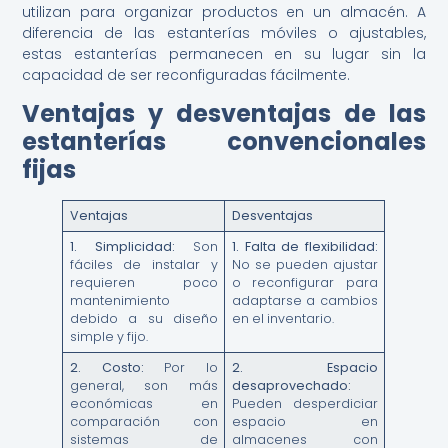
utilizan para organizar productos en un almacén. A
diferencia de las estanterías móviles o ajustables,
estas estanterías permanecen en su lugar sin la
capacidad de ser reconfiguradas fácilmente.
Ventajas y desventajas de las
estanterías convencionales
fijas
Ventajas
Desventajas
1.
Simplicidad:
Son
1.
Falta de flexibilidad:
fáciles de instalar y
No se pueden ajustar
requieren poco
o reconfigurar para
mantenimiento
adaptarse a cambios
debido a su diseño
en el inventario.
simple y fijo.
2.
Costo:
Por lo
2.
Espacio
general, son más
desaprovechado:
económicas en
Pueden desperdiciar
comparación con
espacio en
sistemas de
almacenes con