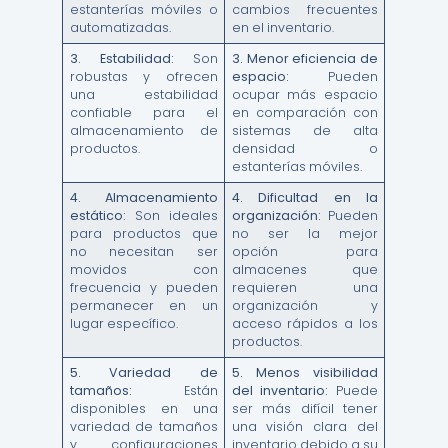
estanterías móviles o
cambios frecuentes
automatizadas.
en el inventario.
3.
Estabilidad:
Son
3.
Menor eficiencia de
robustas y ofrecen
espacio:
Pueden
una estabilidad
ocupar más espacio
confiable para el
en comparación con
almacenamiento de
sistemas de alta
productos.
densidad o
estanterías móviles.
4.
Almacenamiento
4.
Dificultad en la
estático:
Son ideales
organización:
Pueden
para productos que
no ser la mejor
no necesitan ser
opción para
movidos con
almacenes que
frecuencia y pueden
requieren una
permanecer en un
organización y
lugar específico.
acceso rápidos a los
productos.
5.
Variedad de
5.
Menos visibilidad
tamaños:
Están
del inventario:
Puede
disponibles en una
ser más difícil tener
variedad de tamaños
una visión clara del
y configuraciones
inventario debido a su