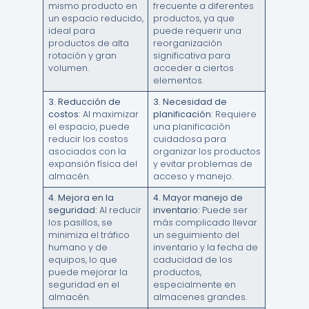
mismo producto en
frecuente a diferentes
un espacio reducido,
productos, ya que
ideal para
puede requerir una
productos de alta
reorganización
rotación y gran
significativa para
volumen.
acceder a ciertos
elementos.
3.
Reducción de
3.
Necesidad de
costos:
Al maximizar
planificación:
Requiere
el espacio, puede
una planificación
reducir los costos
cuidadosa para
asociados con la
organizar los productos
expansión física del
y evitar problemas de
almacén.
acceso y manejo.
4.
Mejora en la
4.
Mayor manejo de
seguridad:
Al reducir
inventario:
Puede ser
los pasillos, se
más complicado llevar
minimiza el tráfico
un seguimiento del
humano y de
inventario y la fecha de
equipos, lo que
caducidad de los
puede mejorar la
productos,
seguridad en el
especialmente en
almacén.
almacenes grandes.