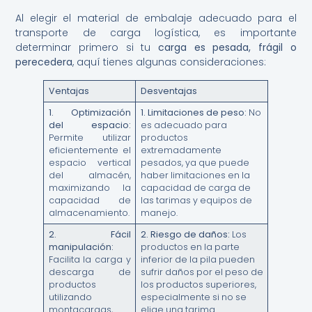
Al elegir el material de embalaje adecuado para el
transporte de carga logística, es importante
determinar primero si tu
carga es pesada, frágil o
perecedera
, aquí tienes algunas consideraciones:
Ventajas
Desventajas
1.
Optimización
1.
Limitaciones de peso:
No
del espacio:
es adecuado para
Permite utilizar
productos
eficientemente el
extremadamente
espacio vertical
pesados, ya que puede
del almacén,
haber limitaciones en la
maximizando la
capacidad de carga de
capacidad de
las tarimas y equipos de
almacenamiento.
manejo.
2.
Fácil
2.
Riesgo de daños:
Los
manipulación:
productos en la parte
Facilita la carga y
inferior de la pila pueden
descarga de
sufrir daños por el peso de
productos
los productos superiores,
utilizando
especialmente si no se
montacargas,
elige una tarima